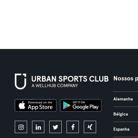
Nossos p
Alemanha
Bélgica
Espanha