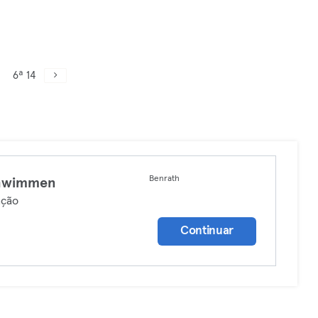
6ª 14
Benrath
hwimmen
ação
Continuar