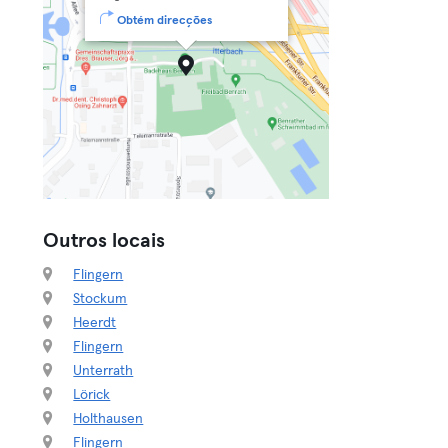
Obtém direcções
Outros locais
Flingern
Stockum
Heerdt
Flingern
Unterrath
Lörick
Holthausen
Flingern