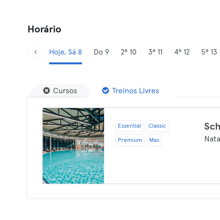
Horário
Hoje, Sá 8
Do 9
2ª 10
3ª 11
4ª 12
5ª 13
Cursos
Treinos Livres
Sc
Essential
Classic
Nat
Premium
Max