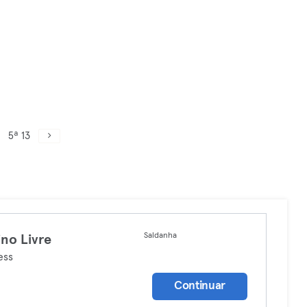
5ª 13
Saldanha
ino Livre
ess
Continuar