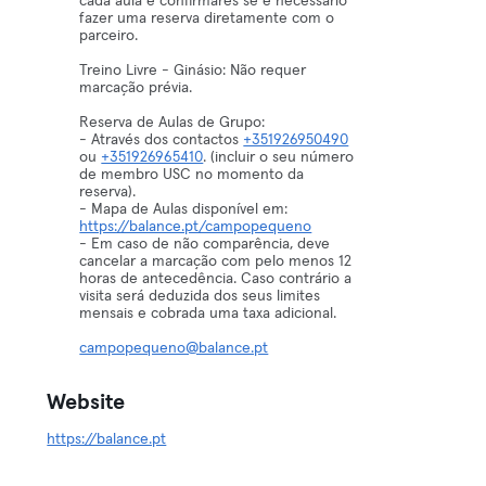
cada aula e confirmares se é necessário
fazer uma reserva diretamente com o
parceiro.
Treino Livre - Ginásio: Não requer
marcação prévia.
Reserva de Aulas de Grupo:
- Através dos contactos
+351926950490
ou
+351926965410
. (incluir o seu número
de membro USC no momento da
reserva).
- Mapa de Aulas disponível em:
https://balance.pt/campopequeno
- Em caso de não comparência, deve
cancelar a marcação com pelo menos 12
horas de antecedência. Caso contrário a
visita será deduzida dos seus limites
mensais e cobrada uma taxa adicional.
campopequeno@balance.pt
Website
https://balance.pt