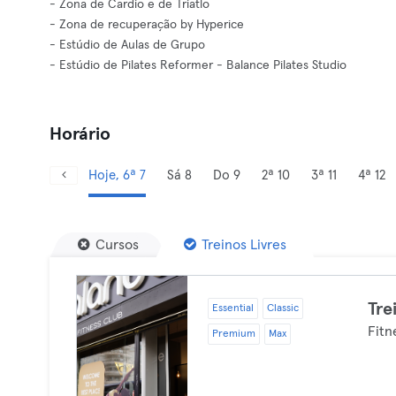
- Zona de Cardio e de Triatlo
- Zona de recuperação by Hyperice
- Estúdio de Aulas de Grupo
- Estúdio de Pilates Reformer - Balance Pilates Studio
Horário
Hoje, 6ª 7
Sá 8
Do 9
2ª 10
3ª 11
4ª 12
Cursos
Treinos Livres
Tre
Essential
Classic
Fitn
Premium
Max