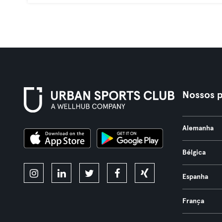
Nossos p
Alemanha
Bélgica
Espanha
França