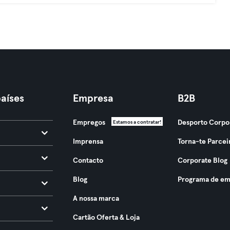
aíses
Empresa
B2B
Empregos
Desporto Corpo
Estamos a contratar!
Imprensa
Torna-te Parcei
Contacto
Corporate Blog
Blog
Programa de em
A nossa marca
Cartão Oferta & Loja