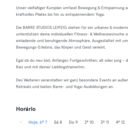
Unser vielfaltiger Kursplan umfasst Bewegung & Entspannung 
kraftvolles Pilates bis hin zu entspannendem Yoga.
Die BARRE STUDIOS LEIPZIG stehen für ein urbanes & modernes 
unterstützen deine individuellen Fitness- & Wellnesswünsche z
einladende und beruhigende Atmosphäre. Ausgestattet mit umfa
Bewegungs-Erlebnis, das Körper und Geist vereint.
Egal ob du neu bist, Anfänger, Fortgeschritten, alt oder jung - 
Kiez und mit deiner LieblingstrainerInn.
Des Weiteren veranstalten wir ganz besondere Events an außer
Retreats und bieten Barre- und Yoga-Ausbildungen an.
Horário
Hoje, 6ª 7
Sá 8
Do 9
2ª 10
3ª 11
4ª 12