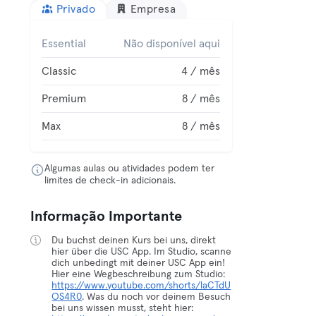
Privado
Empresa
Essential
Não disponível aqui
Classic
4 / mês
Premium
8 / mês
Max
8 / mês
Algumas aulas ou atividades podem ter
limites de check-in adicionais.
Informação Importante
Du buchst deinen Kurs bei uns, direkt
hier über die USC App. Im Studio, scanne
dich unbedingt mit deiner USC App ein!
Hier eine Wegbeschreibung zum Studio:
https://www.youtube.com/shorts/laCTdU
OS4R0
. Was du noch vor deinem Besuch
bei uns wissen musst, steht hier: