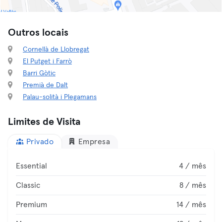
Outros locais
Cornellà de Llobregat
El Putget i Farrò
Barri Gòtic
Premià de Dalt
Palau-solità i Plegamans
Limites de Visita
Privado
Empresa
Essential
4 / mês
Classic
8 / mês
Premium
14 / mês