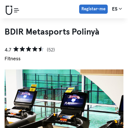
Registar-me
ES
BDIR Metasports Polinyà
4.7
(52)
Fitness