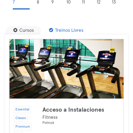
7
8
9
10
11
12
13
Cursos
Treinos Livres
Acceso a Instalaciones
Essential
Fitness
Classic
Polinyà
Premium