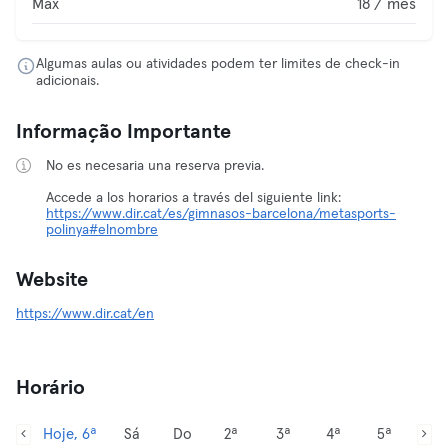
Max
18 / mês
Algumas aulas ou atividades podem ter limites de check-in
adicionais.
Informação Importante
No es necesaria una reserva previa.
Accede a los horarios a través del siguiente link:
https://www.dir.cat/es/gimnasos-barcelona/metasports-
polinya#elnombre
Website
https://www.dir.cat/en
Horário
Hoje, 6ª
Sá
Do
2ª
3ª
4ª
5ª