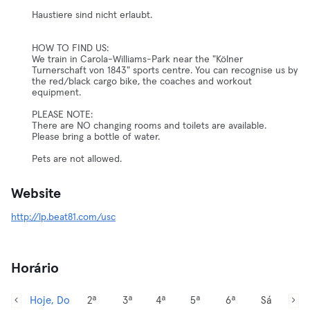
Haustiere sind nicht erlaubt.
HOW TO FIND US:
We train in Carola-Williams-Park near the "Kölner
Turnerschaft von 1843" sports centre. You can recognise us by
the red/black cargo bike, the coaches and workout
equipment.
PLEASE NOTE:
There are NO changing rooms and toilets are available.
Please bring a bottle of water.
Pets are not allowed.
Website
http://lp.beat81.com/usc
Horário
Hoje, Do
2ª
3ª
4ª
5ª
6ª
Sá