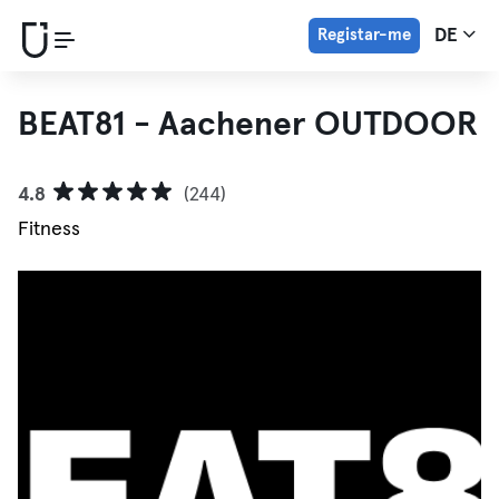
Registar-me
DE
BEAT81 - Aachener OUTDOOR
4.8
(244)
Fitness