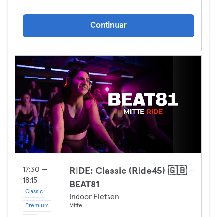
Continuar
17:30 —
RIDE: Classic (Ride45) 🇬🇧 -
18:15
BEAT81
Classic
Indoor Fietsen
Premium
Mitte