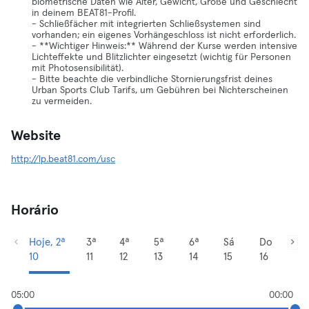
biometrische Daten wie Alter, Gewicht, Größe und Geschlecht
in deinem BEAT81-Profil.
- Schließfächer mit integrierten Schließsystemen sind
vorhanden; ein eigenes Vorhängeschloss ist nicht erforderlich.
- **Wichtiger Hinweis:** Während der Kurse werden intensive
Lichteffekte und Blitzlichter eingesetzt (wichtig für Personen
mit Photosensibilität).
- Bitte beachte die verbindliche Stornierungsfrist deines
Urban Sports Club Tarifs, um Gebühren bei Nichterscheinen
zu vermeiden.
Website
http://lp.beat81.com/usc
Horário
Hoje, 2ª
3ª
4ª
5ª
6ª
Sá
Do
10
11
12
13
14
15
16
05:00
00:00