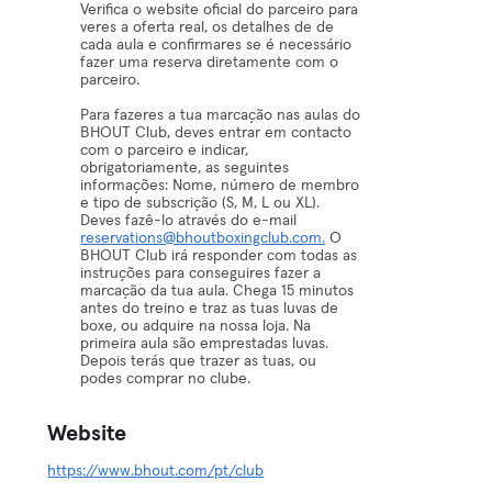
Verifica o website oficial do parceiro para
veres a oferta real, os detalhes de de
cada aula e confirmares se é necessário
fazer uma reserva diretamente com o
parceiro.
Para fazeres a tua marcação nas aulas do
BHOUT Club, deves entrar em contacto
com o parceiro e indicar,
obrigatoriamente, as seguintes
informações: Nome, número de membro
e tipo de subscrição (S, M, L ou XL).
Deves fazê-lo através do e-mail
reservations@bhoutboxingclub.com.
O
BHOUT Club irá responder com todas as
instruções para conseguires fazer a
marcação da tua aula. Chega 15 minutos
antes do treino e traz as tuas luvas de
boxe, ou adquire na nossa loja. Na
primeira aula são emprestadas luvas.
Depois terás que trazer as tuas, ou
podes comprar no clube.
Website
https://www.bhout.com/pt/club