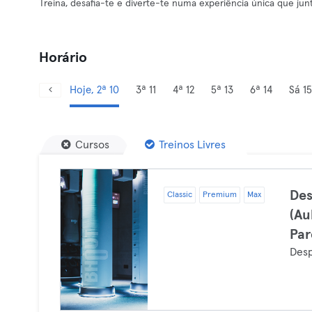
Treina, desafia-te e diverte-te numa experiência única que jun
Horário
Hoje, 2ª 10
3ª 11
4ª 12
5ª 13
6ª 14
Sá 15
Cursos
Treinos Livres
Des
Classic
Premium
Max
(Au
Par
Des