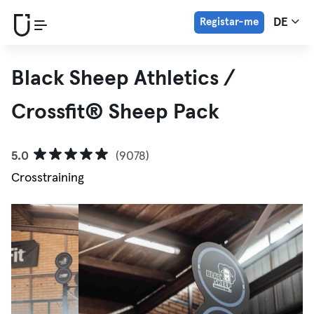
Registar-me
DE
Black Sheep Athletics /
Crossfit® Sheep Pack
5.0
(9078)
Crosstraining