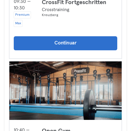
09:30 —
CrossFit Fortgeschritten
10:30
Crosstraining
Premium
Kreuzberg
Max
Continuar
10:40 —