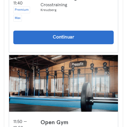
11:40
Crosstraining
Premium
Kreuzberg
Max
Continuar
11:50 —
Open Gym