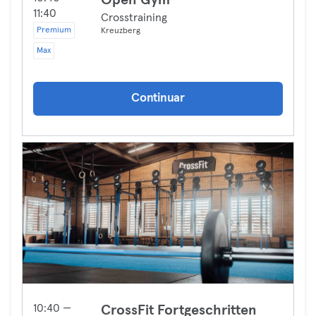
Open Gym
11:40
Crosstraining
Premium
Kreuzberg
Max
Continuar
10:40 —
CrossFit Fortgeschritten