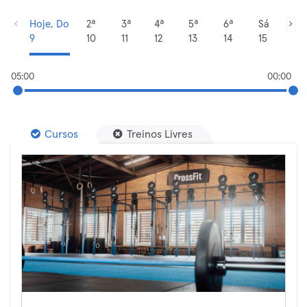
Hoje, Do
2ª
3ª
4ª
5ª
6ª
Sá
9
10
11
12
13
14
15
05:00
00:00
Cursos
Treinos Livres