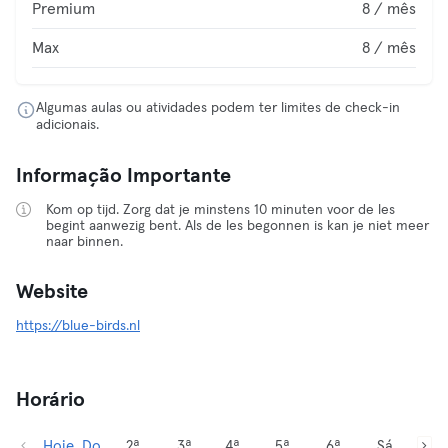
Premium
8 / mês
Max
8 / mês
Algumas aulas ou atividades podem ter limites de check-in
adicionais.
Informação Importante
Kom op tijd. Zorg dat je minstens 10 minuten voor de les
begint aanwezig bent. Als de les begonnen is kan je niet meer
naar binnen.
Website
https://blue-birds.nl
Horário
Hoje, Do
2ª
3ª
4ª
5ª
6ª
Sá