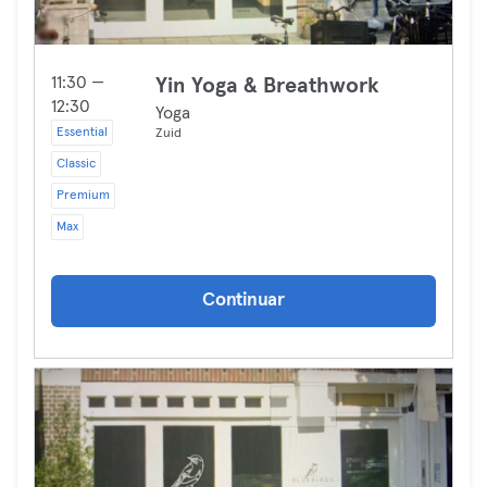
11:30 —
Yin Yoga & Breathwork
12:30
Yoga
Essential
Zuid
Classic
Premium
Max
Continuar