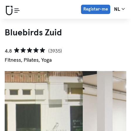
Registar-me
NL
Bluebirds Zuid
4.8
(3935)
Fitness, Pilates, Yoga