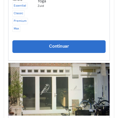
Yoga
Essential
Zuid
Classic
Premium
Max
Continuar