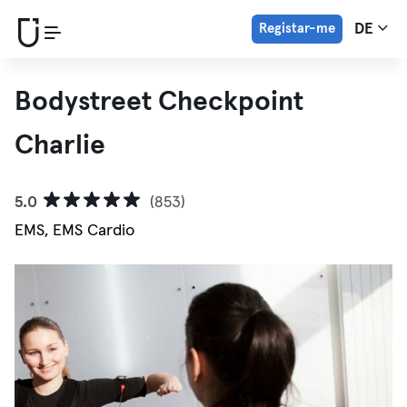
Registar-me
DE
Bodystreet Checkpoint
Charlie
5.0
(853)
EMS, EMS Cardio