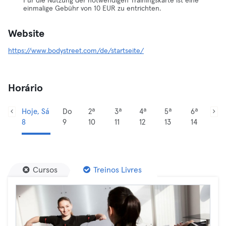
Für die Nutzung der notwendigen Trainingskarte ist eine
einmalige Gebühr von 10 EUR zu entrichten.
Website
https://www.bodystreet.com/de/startseite/
Horário
Hoje, Sá
Do
2ª
3ª
4ª
5ª
6ª
8
9
10
11
12
13
14
Cursos
Treinos Livres