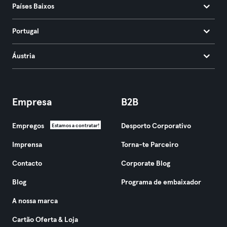
Países Baixos
Portugal
Áustria
Empresa
B2B
Empregos
Desporto Corporativo
Estamos a contratar!
Imprensa
Torna-te Parceiro
Contacto
Corporate Blog
Blog
Programa de embaixador
A nossa marca
Cartão Oferta & Loja