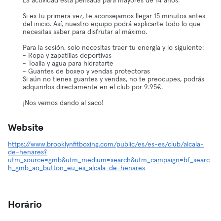
La actividad está pensada para mayores de 14 años.
Si es tu primera vez, te aconsejamos llegar 15 minutos antes
del inicio. Así, nuestro equipo podrá explicarte todo lo que
necesitas saber para disfrutar al máximo.
Para la sesión, solo necesitas traer tu energía y lo siguiente:
- Ropa y zapatillas deportivas
- Toalla y agua para hidratarte
- Guantes de boxeo y vendas protectoras
Si aún no tienes guantes y vendas, no te preocupes, podrás
adquirirlos directamente en el club por 9.95€.
¡Nos vemos dando al saco!
Website
https://www.brooklynfitboxing.com/public/es/es-es/club/alcala-
de-henares?
utm_source=gmb&utm_medium=search&utm_campaign=bf_searc
h_gmb_ao_button_eu_es_alcala-de-henares
Horário