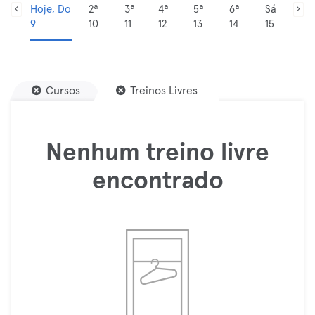
Hoje, Do
2ª
3ª
4ª
5ª
6ª
Sá
9
10
11
12
13
14
15
Cursos
Treinos Livres
Nenhum treino livre
encontrado