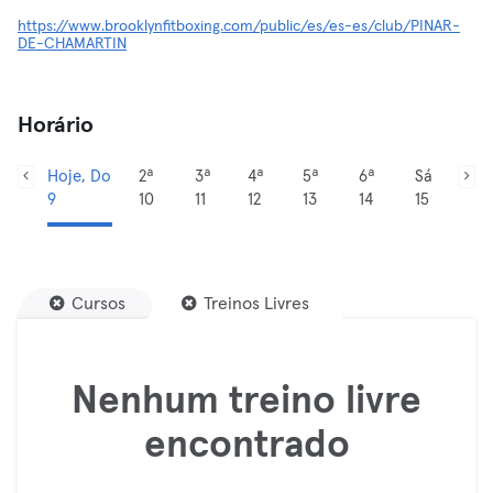
https://www.brooklynfitboxing.com/public/es/es-es/club/PINAR-
DE-CHAMARTIN
Horário
Hoje, Do
2ª
3ª
4ª
5ª
6ª
Sá
9
10
11
12
13
14
15
Cursos
Treinos Livres
Nenhum treino livre
encontrado