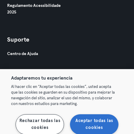
Regulamento Acessibilidade
2025
Suporte
Centro de Ajuda
Adaptaremos tu experiencia
Al hacer clic en “Aceptar todas las cookies”, usted acepta
que las cookies se guarden en su dispositivo para mejorar la
© 2026 Urban Sports Group GmbH. All rights reserved.
navegación del sitio, analizar el uso del mismo, y colaborar
Termos & Condições
Privacidade
Imprimir
con nuestros estudios para marketing.
Rescindir contratos aqui
Cancelar contratos aqui
Rechazar todas las
Aceptar todas las
cookies
cookies