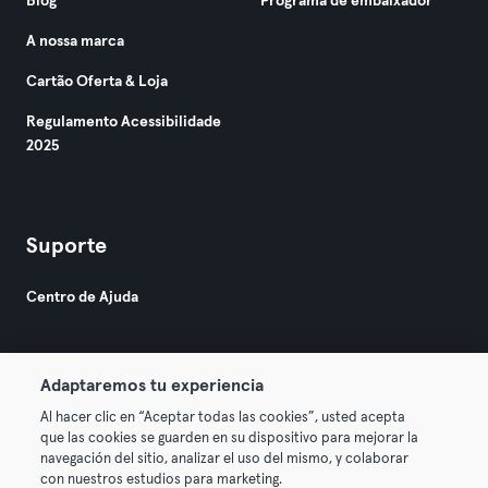
Blog
Programa de embaixador
A nossa marca
Cartão Oferta & Loja
Regulamento Acessibilidade
2025
Suporte
Centro de Ajuda
Adaptaremos tu experiencia
Al hacer clic en “Aceptar todas las cookies”, usted acepta
que las cookies se guarden en su dispositivo para mejorar la
© 2026 Urban Sports Group GmbH. All rights reserved.
navegación del sitio, analizar el uso del mismo, y colaborar
Termos & Condições
Privacidade
Imprimir
con nuestros estudios para marketing.