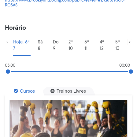
https://www.brooklynfitboxing.com/public/es/es-es/club/RIOS-
ROSAS
Horário
Hoje, 6ª
Sá
Do
2ª
3ª
4ª
5ª
7
8
9
10
11
12
13
05:00
00:00
Cursos
Treinos Livres