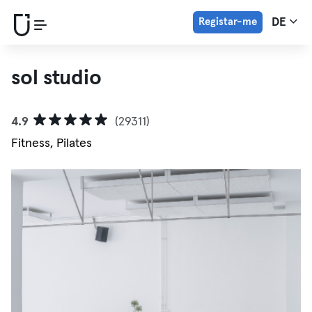
Registar-me
DE
sol studio
4.9
(29311)
Fitness, Pilates