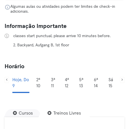
Algumas aulas ou atividades podem ter limites de check-in
adicionais.
Informação Importante
classes start punctual, please arrive 10 minutes before.
2. Backyard, Aufgang B, 1st floor
Horário
Hoje, Do
2ª
3ª
4ª
5ª
6ª
Sá
9
10
11
12
13
14
15
Cursos
Treinos Livres