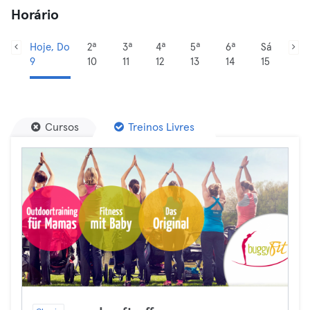
Horário
Hoje, Do
2ª
3ª
4ª
5ª
6ª
Sá
9
10
11
12
13
14
15
Cursos
Treinos Livres