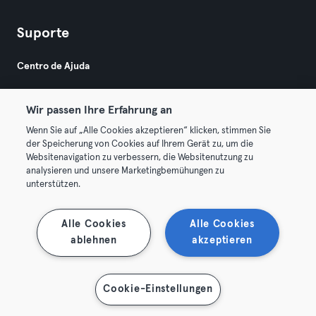
Suporte
Centro de Ajuda
Wir passen Ihre Erfahrung an
Wenn Sie auf „Alle Cookies akzeptieren“ klicken, stimmen Sie
der Speicherung von Cookies auf Ihrem Gerät zu, um die
Websitenavigation zu verbessern, die Websitenutzung zu
© 2026 Urban Sports Group GmbH. All rights reserved.
analysieren und unsere Marketingbemühungen zu
Termos & Condições
Privacidade
Imprimir
unterstützen.
Rescindir contratos aqui
Cancelar contratos aqui
Alle Cookies
Alle Cookies
ablehnen
akzeptieren
Cookie-Einstellungen