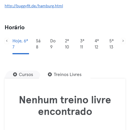
http://buggyfit.de/hamburg.html
Horário
Hoje, 6ª
Sá
Do
2ª
3ª
4ª
5ª
7
8
9
10
11
12
13
Cursos
Treinos Livres
Nenhum treino livre
encontrado