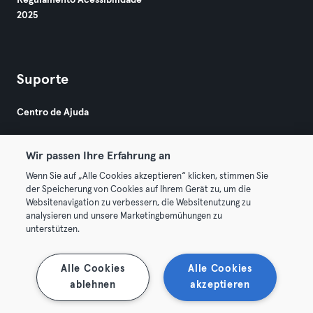
Regulamento Acessibilidade
2025
Suporte
Centro de Ajuda
Wir passen Ihre Erfahrung an
Wenn Sie auf „Alle Cookies akzeptieren“ klicken, stimmen Sie
der Speicherung von Cookies auf Ihrem Gerät zu, um die
Websitenavigation zu verbessern, die Websitenutzung zu
© 2026 Urban Sports Group GmbH. All rights reserved.
analysieren und unsere Marketingbemühungen zu
Termos & Condições
Privacidade
Imprimir
unterstützen.
Rescindir contratos aqui
Cancelar contratos aqui
Alle Cookies
Alle Cookies
ablehnen
akzeptieren