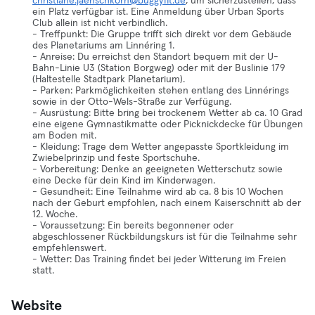
christiane.jaenschkorn@buggyfit.de
, um sicherzustellen, dass
ein Platz verfügbar ist. Eine Anmeldung über Urban Sports
Club allein ist nicht verbindlich.
- Treffpunkt: Die Gruppe trifft sich direkt vor dem Gebäude
des Planetariums am Linnéring 1.
- Anreise: Du erreichst den Standort bequem mit der U-
Bahn-Linie U3 (Station Borgweg) oder mit der Buslinie 179
(Haltestelle Stadtpark Planetarium).
- Parken: Parkmöglichkeiten stehen entlang des Linnérings
sowie in der Otto-Wels-Straße zur Verfügung.
- Ausrüstung: Bitte bring bei trockenem Wetter ab ca. 10 Grad
eine eigene Gymnastikmatte oder Picknickdecke für Übungen
am Boden mit.
- Kleidung: Trage dem Wetter angepasste Sportkleidung im
Zwiebelprinzip und feste Sportschuhe.
- Vorbereitung: Denke an geeigneten Wetterschutz sowie
eine Decke für dein Kind im Kinderwagen.
- Gesundheit: Eine Teilnahme wird ab ca. 8 bis 10 Wochen
nach der Geburt empfohlen, nach einem Kaiserschnitt ab der
12. Woche.
- Voraussetzung: Ein bereits begonnener oder
abgeschlossener Rückbildungskurs ist für die Teilnahme sehr
empfehlenswert.
- Wetter: Das Training findet bei jeder Witterung im Freien
statt.
Website