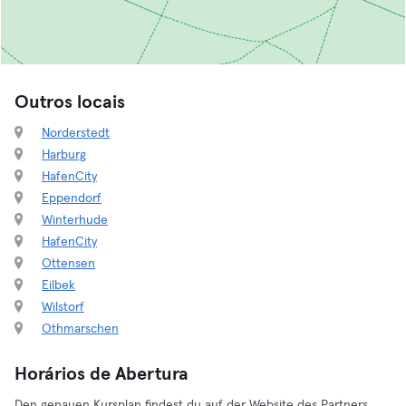
Outros locais
Norderstedt
Harburg
HafenCity
Eppendorf
Winterhude
HafenCity
Ottensen
Eilbek
Wilstorf
Othmarschen
Horários de Abertura
Den genauen Kursplan findest du auf der Website des Partners