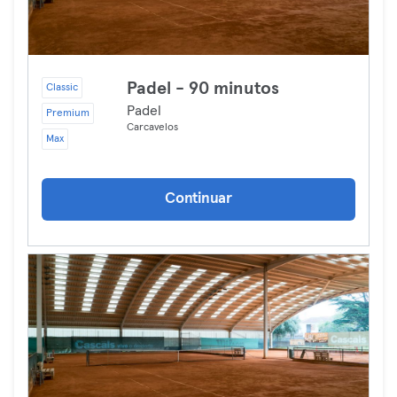
Padel - 90 minutos
Classic
Padel
Premium
Carcavelos
Max
Continuar