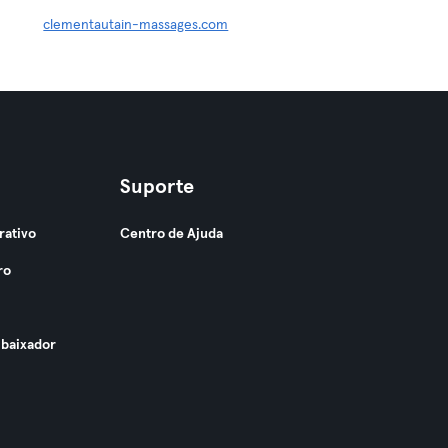
clementautain-massages.com
Suporte
rativo
Centro de Ajuda
ro
baixador