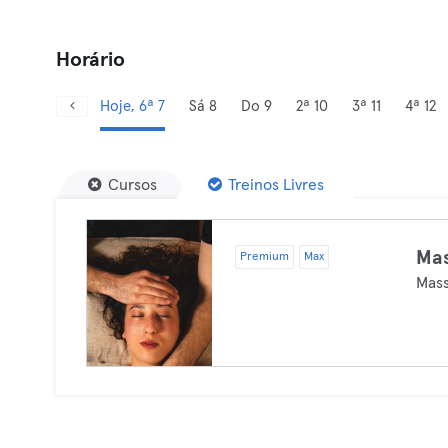
Horário
Hoje, 6ª 7
Sá 8
Do 9
2ª 10
3ª 11
4ª 12
Cursos
Treinos Livres
Mas
Premium
Max
Mas