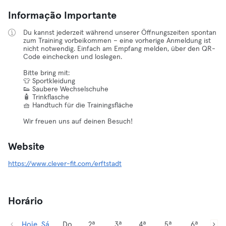
Informação Importante
Du kannst jederzeit während unserer Öffnungszeiten spontan
zum Training vorbeikommen – eine vorherige Anmeldung ist
nicht notwendig. Einfach am Empfang melden, über den QR-
Code einchecken und loslegen.
Bitte bring mit:
👕 Sportkleidung
👟 Saubere Wechselschuhe
🧴 Trinkflasche
🧺 Handtuch für die Trainingsfläche
Wir freuen uns auf deinen Besuch!
Website
https://www.clever-fit.com/erftstadt
Horário
Hoje, Sá
Do
2ª
3ª
4ª
5ª
6ª