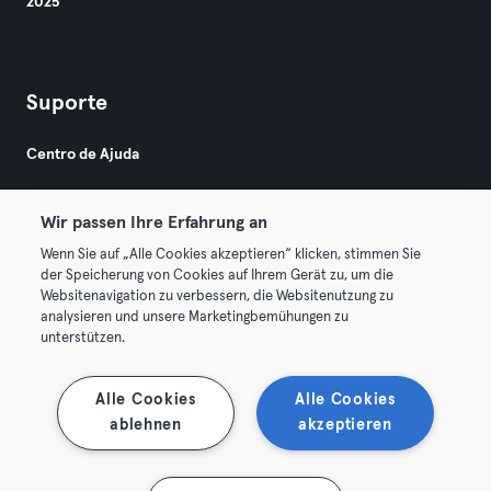
2025
Suporte
Centro de Ajuda
Wir passen Ihre Erfahrung an
Wenn Sie auf „Alle Cookies akzeptieren“ klicken, stimmen Sie
der Speicherung von Cookies auf Ihrem Gerät zu, um die
Websitenavigation zu verbessern, die Websitenutzung zu
© 2026 Urban Sports Group GmbH. All rights reserved.
analysieren und unsere Marketingbemühungen zu
Termos & Condições
Privacidade
Imprimir
unterstützen.
Rescindir contratos aqui
Cancelar contratos aqui
Alle Cookies
Alle Cookies
ablehnen
akzeptieren