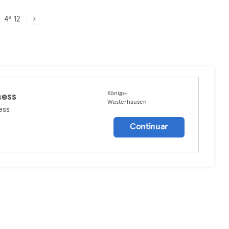
4ª 12
Königs-
ness
Wusterhausen
ess
Continuar