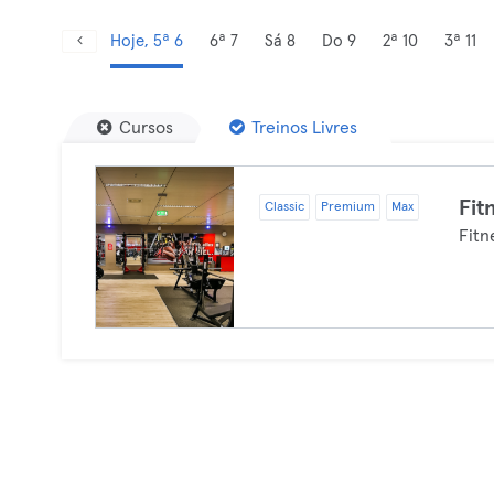
Hoje, 5ª 6
6ª 7
Sá 8
Do 9
2ª 10
3ª 11
Cursos
Treinos Livres
Fit
Classic
Premium
Max
Fitn