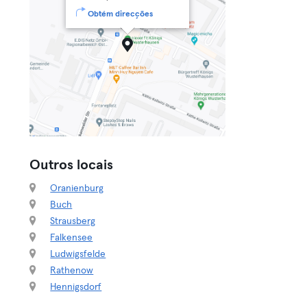
Obtém direcções
Outros locais
Oranienburg
Buch
Strausberg
Falkensee
Ludwigsfelde
Rathenow
Hennigsdorf