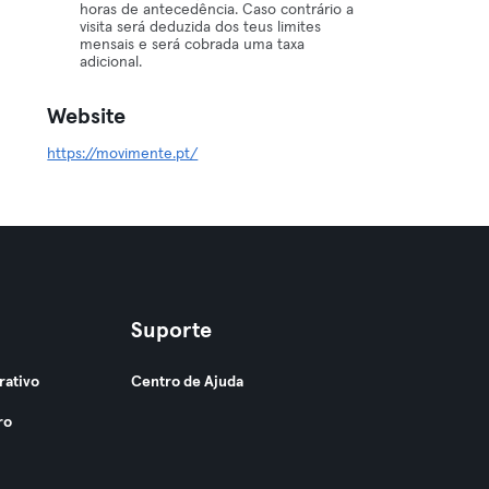
horas de antecedência. Caso contrário a
visita será deduzida dos teus limites
mensais e será cobrada uma taxa
adicional.
Website
https://movimente.pt/
Suporte
rativo
Centro de Ajuda
ro