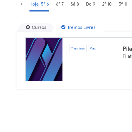
Hoje, 5ª 6
6ª 7
Sá 8
Do 9
2ª 10
3ª 11
Cursos
Treinos Livres
Pil
Premium
Max
Pila