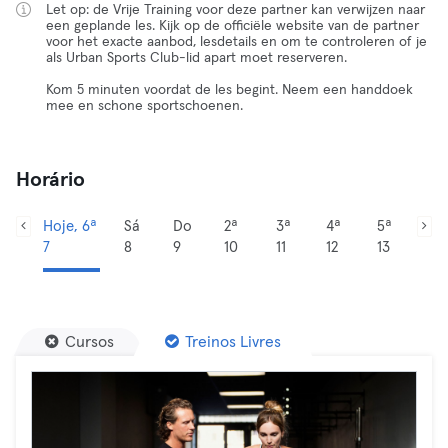
Let op: de Vrije Training voor deze partner kan verwijzen naar
een geplande les. Kijk op de officiële website van de partner
voor het exacte aanbod, lesdetails en om te controleren of je
als Urban Sports Club-lid apart moet reserveren.
Kom 5 minuten voordat de les begint. Neem een handdoek
mee en schone sportschoenen.
Horário
Hoje, 6ª
Sá
Do
2ª
3ª
4ª
5ª
7
8
9
10
11
12
13
Cursos
Treinos Livres