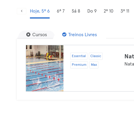
Hoje, 5ª 6
6ª 7
Sá 8
Do 9
2ª 10
3ª 11
Cursos
Treinos Livres
Nat
Essential
Classic
Nat
Premium
Max