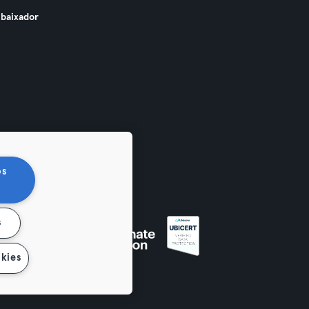
baixador
os
s
kies