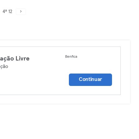
4ª 12
Benfica
ação Livre
ação
Continuar