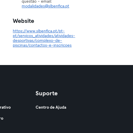
questão - email:
modalidades@slbenfica.pt
Website
https://www.slbenfica.pt/pt-
pt/servicos_atividades/atividades-
desportivas/complexo-de-
piscinas/contactos-e-inscricoes
Suporte
rativo
Centro de Ajuda
ro