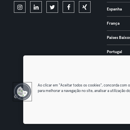
Espanha
França
Países Baixo
Portugal
Áustria
Ao clicar em "Aceitar todos os cookies", concorda com 
para melhorar a navegação no site, analisar a utilização do
© 2026 Urban Sports Group GmbH. All rights reserved.
Termos & Co
Cancelar 