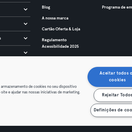
Blog
Programa de em
A nossa marca
Cartão Oferta & Loja
s
Regulamento
Acessibilidade 2025
Aceitar todos 
cookies
o armazenamento de cookies no seu dispositivo
 site e ajudar nas nossas iniciativas de marketing.
Rejeitar Todo
ndições
Privacidade
Imprimir
Rescindir contratos aqui
contratos aqui
Definições de coo