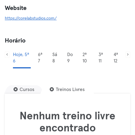
Website
https://corelabstudios.com/
Horário
Hoje, 5ª
6ª
Sá
Do
2ª
3ª
4ª
6
7
8
9
10
11
12
Cursos
Treinos Livres
Nenhum treino livre
encontrado