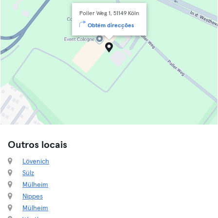
Poller Weg 1, 51149 Köln
Obtém direcções
Outros locais
Lövenich
Sülz
Mülheim
Nippes
Mülheim