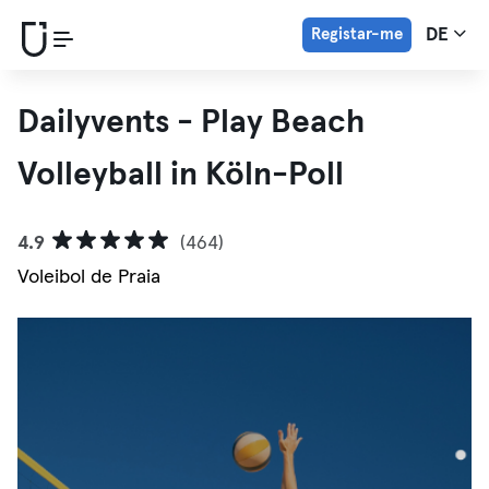
Registar-me
DE
Dailyvents - Play Beach
Volleyball in Köln-Poll
4.9
(464)
Voleibol de Praia