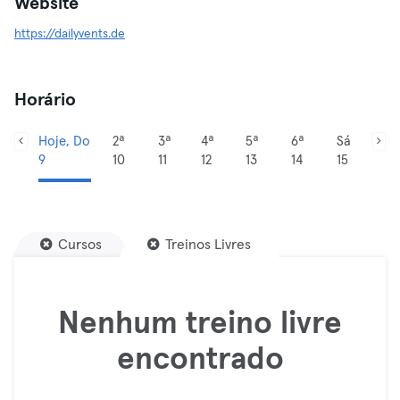
Website
https://dailyvents.de
Horário
Hoje, Do
2ª
3ª
4ª
5ª
6ª
Sá
9
10
11
12
13
14
15
Cursos
Treinos Livres
Nenhum treino livre
encontrado