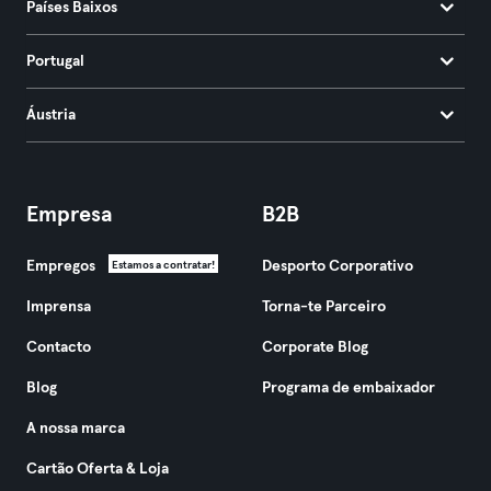
Países Baixos
Portugal
Áustria
Empresa
B2B
Empregos
Desporto Corporativo
Estamos a contratar!
Imprensa
Torna-te Parceiro
Contacto
Corporate Blog
Blog
Programa de embaixador
A nossa marca
Cartão Oferta & Loja