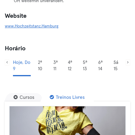
Ort weiterhin unverändert.
Website
www.Hochzeitstanz.Hamburg
Horário
Hoje, Do
2ª
3ª
4ª
5ª
6ª
Sá
9
10
11
12
13
14
15
Cursos
Treinos Livres