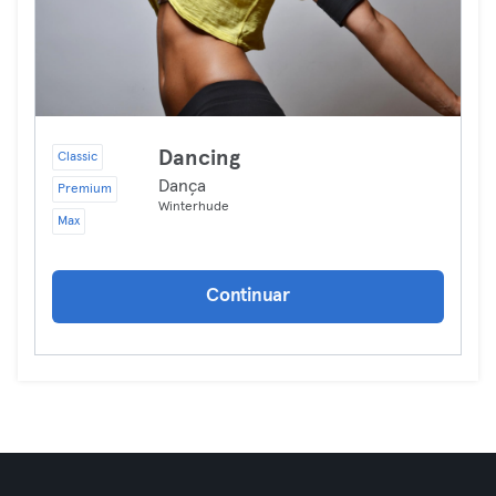
Dancing
Classic
Dança
Premium
Winterhude
Max
Continuar