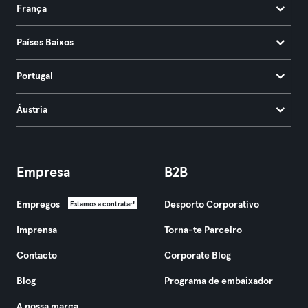
França
Países Baixos
Portugal
Áustria
Empresa
B2B
Empregos
Desporto Corporativo
Estamos a contratar!
Imprensa
Torna-te Parceiro
Contacto
Corporate Blog
Blog
Programa de embaixador
A nossa marca