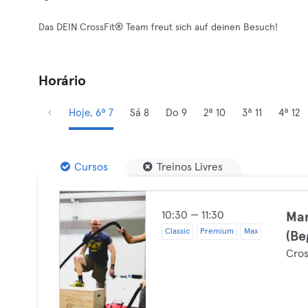
Das DEIN CrossFit®️ Team freut sich auf deinen Besuch!
Horário
Hoje, 6ª 7
Sá 8
Do 9
2ª 10
3ª 11
4ª 12
Cursos
Treinos Livres
10:30 — 11:30
Mam
Classic
Premium
Max
(Be
Cros