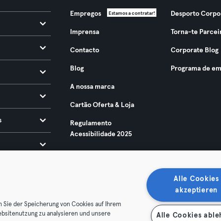
Empregos
Desporto Corpo
Estamos a contratar!
Imprensa
Torna-te Parcei
Contacto
Corporate Blog
Blog
Programa de em
A nossa marca
Cartão Oferta & Loja
s
Regulamento
Acessibilidade 2025
Alle Cookies
akzeptieren
n Sie der Speicherung von Cookies auf Ihrem
ebsitenutzung zu analysieren und unsere
Alle Cookies abl
ndições
Privacidade
Imprimir
Rescindir contratos aqui