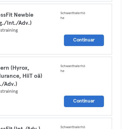
Schwanthalerhö
ssFit Newbie
he
g./Int./Adv.)
straining
Continuar
Schwanthalerhö
lern (Hyrox,
he
urance, HiiT oä)
t./Adv.)
straining
Continuar
Schwanthalerhö