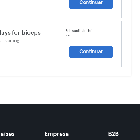
Continuar
Schwanthalerhö
days for biceps
he
straining
Continuar
aíses
Empresa
B2B