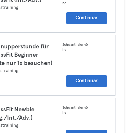
ssFit (Int./Adv.)
he
straining
Continuar
Schwanthalerhö
nupperstunde für
he
ssFit Beginner
tte nur 1x besuchen)
straining
Continuar
Schwanthalerhö
ssFit Newbie
he
g./Int./Adv.)
straining