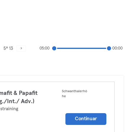
5ª 13
05:00
00:00
Schwanthalerhö
afit & Papafit
he
g./Int./ Adv.)
straining
Continuar