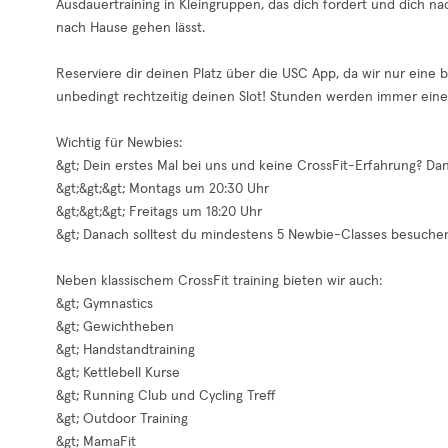
Ausdauertraining in Kleingruppen, das dich fordert und dich nac
nach Hause gehen lässt.
Reserviere dir deinen Platz über die USC App, da wir nur eine 
unbedingt rechtzeitig deinen Slot! Stunden werden immer eine
Wichtig für Newbies:
&gt; Dein erstes Mal bei uns und keine CrossFit-Erfahrung? D
&gt;&gt;&gt; Montags um 20:30 Uhr
&gt;&gt;&gt; Freitags um 18:20 Uhr
&gt; Danach solltest du mindestens 5 Newbie-Classes besuchen
Neben klassischem CrossFit training bieten wir auch:
&gt; Gymnastics
&gt; Gewichtheben
&gt; Handstandtraining
&gt; Kettlebell Kurse
&gt; Running Club und Cycling Treff
&gt; Outdoor Training
&gt; MamaFit