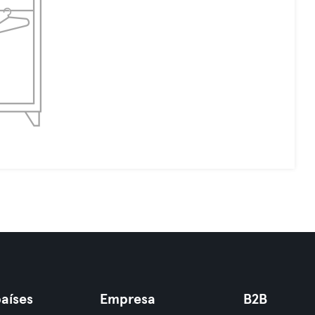
aíses
Empresa
B2B