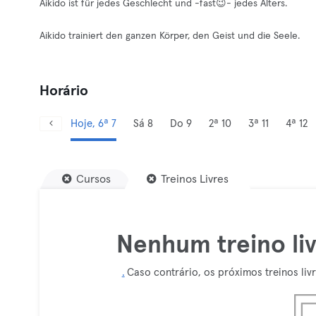
Aikido ist für jedes Geschlecht und -fast😉- jedes Alters.
Aikido trainiert den ganzen Körper, den Geist und die Seele.
Horário
Hoje, 6ª 7
Sá 8
Do 9
2ª 10
3ª 11
4ª 12
Cursos
Treinos Livres
Nenhum treino li
.
Caso contrário, os próximos treinos liv