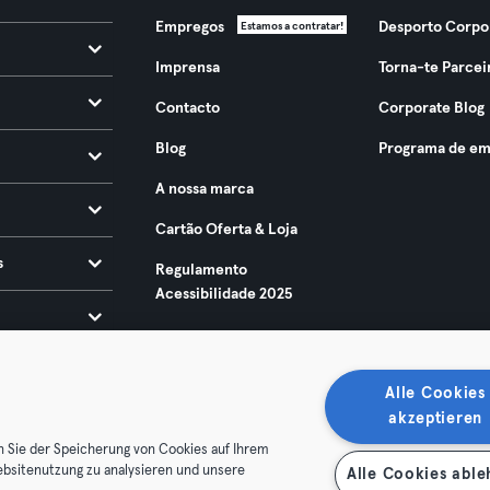
Empregos
Desporto Corpo
Estamos a contratar!
Imprensa
Torna-te Parcei
Contacto
Corporate Blog
Blog
Programa de em
A nossa marca
Cartão Oferta & Loja
s
Regulamento
Acessibilidade 2025
Alle Cookies
akzeptieren
n Sie der Speicherung von Cookies auf Ihrem
ebsitenutzung zu analysieren und unsere
Alle Cookies abl
ndições
Privacidade
Imprimir
Rescindir contratos aqui