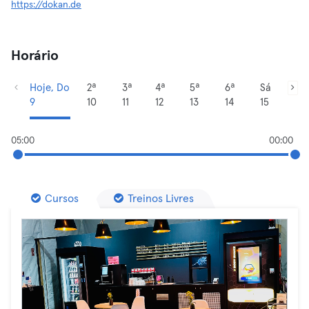
https://dokan.de
Horário
Hoje, Do
2ª
3ª
4ª
5ª
6ª
Sá
9
10
11
12
13
14
15
05:00
00:00
Cursos
Treinos Livres