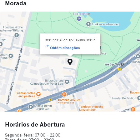
Morada
Berliner Allee 127, 13088 Berlin
Obtém direcções
Horários de Abertura
Segunda-feira: 07:00 - 22:00