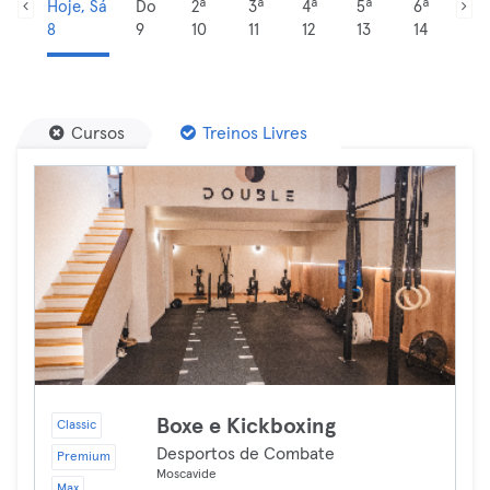
Hoje, Sá
Do
2ª
3ª
4ª
5ª
6ª
8
9
10
11
12
13
14
Cursos
Treinos Livres
Boxe e Kickboxing
Classic
Desportos de Combate
Premium
Moscavide
Max