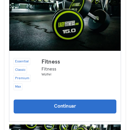
Fitness
Essential
Fitness
Classic
Wülfel
Premium
Max
Continuar