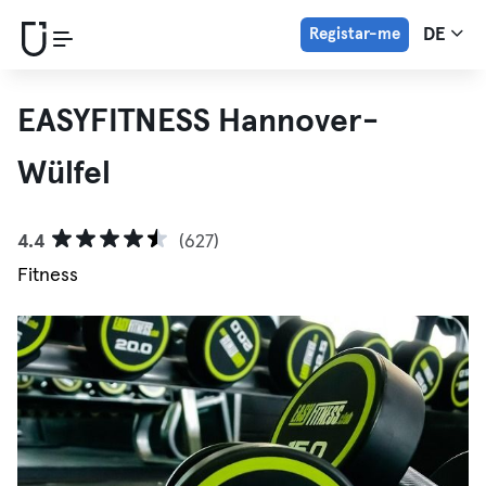
Registar-me
DE
EASYFITNESS Hannover-
Wülfel
4.4
(627)
Fitness