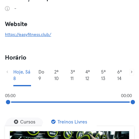
-
Website
https://easyfitness.club/
Horário
Hoje, Sá
Do
2ª
3ª
4ª
5ª
6ª
8
9
10
11
12
13
14
05:00
00:00
Cursos
Treinos Livres