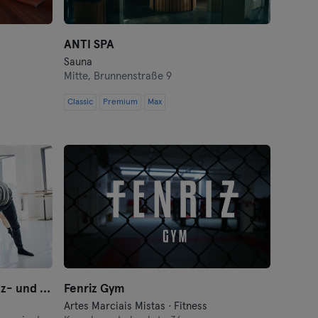
ANTI SPA
Sauna
Mitte,
Brunnenstraße 9
Classic
Premium
Max
motion*s MORITZPLATZ Tanz- und Bewegungsstudio
Fenriz Gym
Artes Marciais Mistas · Fitness