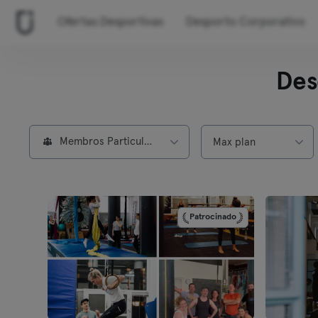
Ofertas Desportivas
Desporto Corporativo
Des
Membros Particulares
Max plan
Patrocinado