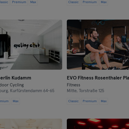
lassic
Premium
Max
Classic
Premium
Max
Darmstadt
Dortmund
Dresden
Duisburg
Dusseldorf
Erfurt
Berlin Kudamm
EVO Fitness Rosenthaler Pla
ndoor Cycling
Fitness
Essen
burg,
Kurfürstendamm 64-65
Mitte,
Torstraße 125
emium
Max
Flensburg
Classic
Premium
Max
Frankfurt