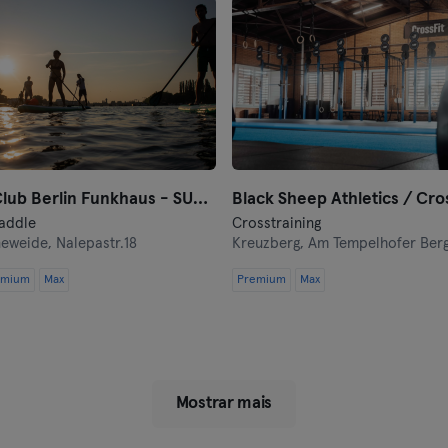
Oberhausen
Passau
Potsdam
Ravensburg
StandUpClub Berlin Funkhaus - SUP Verleih
Regensburg
addle
Crosstraining
eweide,
Nalepastr.18
Kreuzberg,
Am Tempelhofer Berg 6
Reutlingen
emium
Max
Premium
Max
Rostock
Saarbrücken
Saarlouis
Mostrar mais
Schwerin