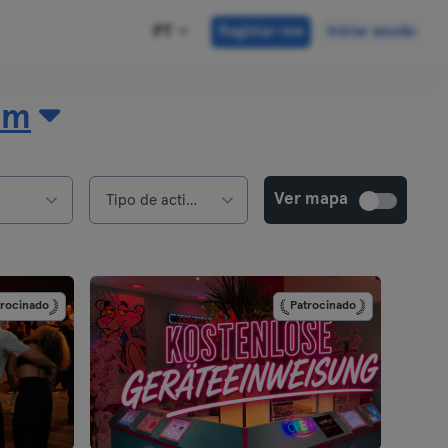
PT
Registar-me
Iniciar sessão
im
Ver mapa
s
Tipo de actividade
trocinado
Patrocinado