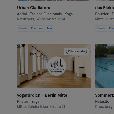
Urban Gladiators
das Elekt
Aerial · Treinos Funcionais · Yoga
Boulder · F
Kreuzberg,
Wilhelmstraße 14
Mitte,
Gust
Classic
Premium
Max
Classic
Pr
Patrocinado
yogafürdich - Berlin Mitte
Sommerb
Pilates · Yoga
Natação
Mitte,
Zehdenicker Straße 21
Kreuzberg