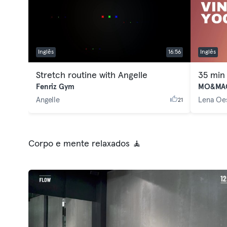
Inglês
16:56
Inglês
Stretch routine with Angelle
35 min
Fenriz Gym
MO&MA
Angelle
Lena Oe
21
Corpo e mente relaxados 🧘