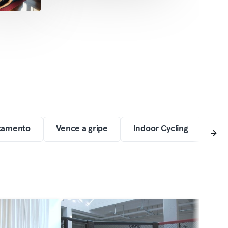
xamento
Vence a gripe
Indoor Cycling
Hea