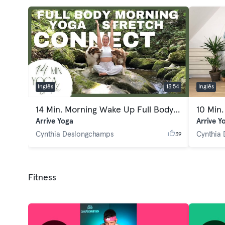
Inglês
13:54
Inglês
14 Min. Morning Wake Up Full Body Yoga
10 Min.
Arrive Yoga
Arrive Y
Cynthia Deslongchamps
Cynthia
39
Fitness