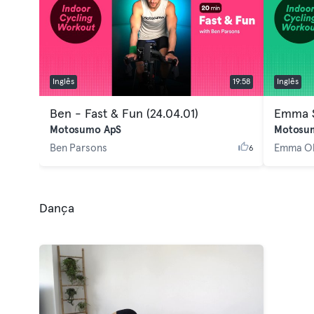
Inglês
19:58
Inglês
Ben - Fast & Fun (24.04.01)
Emma S
Motosumo ApS
Motosu
Ben Parsons
Emma O
6
Dança