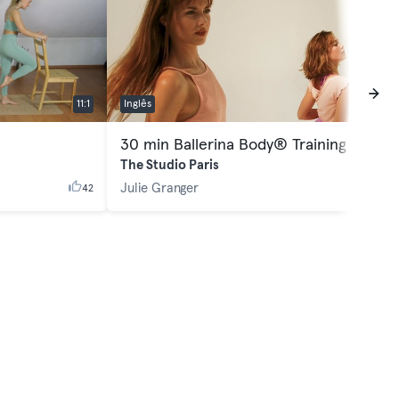
11:1
Inglês
29:21
30 min Ballerina Body® Training
The Studio Paris
Julie Granger
42
252