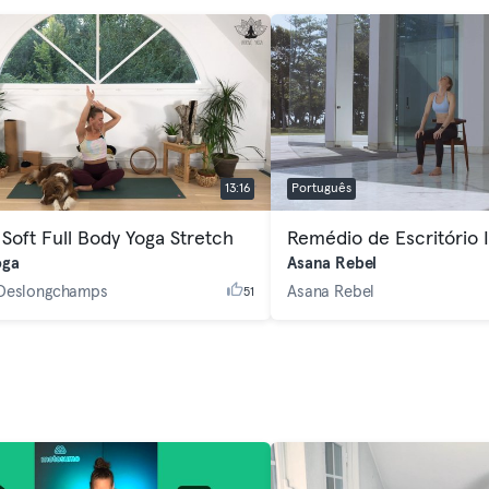
13:16
Português
 Soft Full Body Yoga Stretch
Remédio de Escritório I
oga
Asana Rebel
 Deslongchamps
Asana Rebel
51