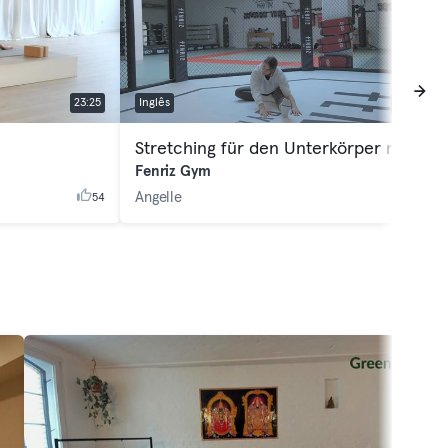
23:25
Inglês
17:34
Stretching für den Unterkörper mit Stella
Fenriz Gym
Angelle
54
18