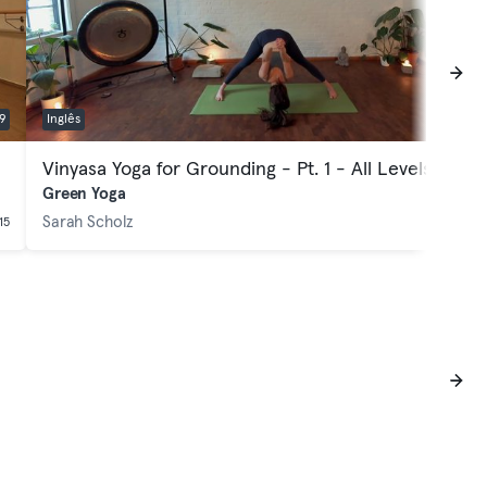
9
Inglês
59:9
Vinyasa Yoga for Grounding - Pt. 1 - All Levels
Green Yoga
Sarah Scholz
15
18