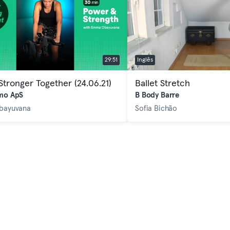
29:51
Inglês
tronger Together (24.06.21)
Ballet Stretch
mo ApS
B Body Barre
bayuvana
Sofia Bichão