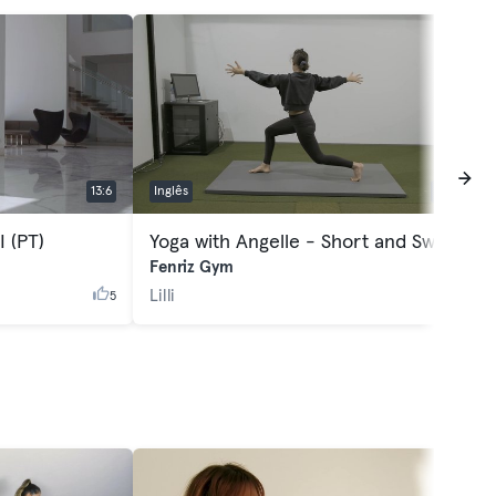
13:6
Inglês
23:42
I (PT)
Yoga with Angelle - Short and Sweet
Fenriz Gym
Lilli
5
38