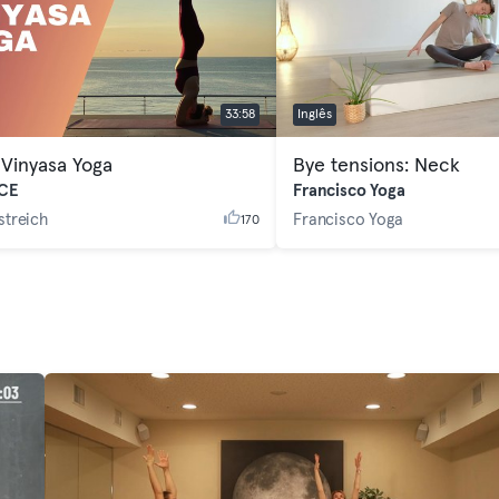
33:58
Inglês
 Vinyasa Yoga
Bye tensions: Neck
CE
Francisco Yoga
streich
Francisco Yoga
170