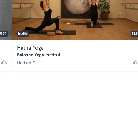
5:57
Inglês
31:3
Hatha Yoga
Balance Yoga Institut
Nadine G.
7