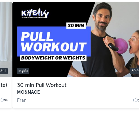
26:14
Inglês
30:5
te)
30 min Pull Workout
MO&MACE
Fran
94