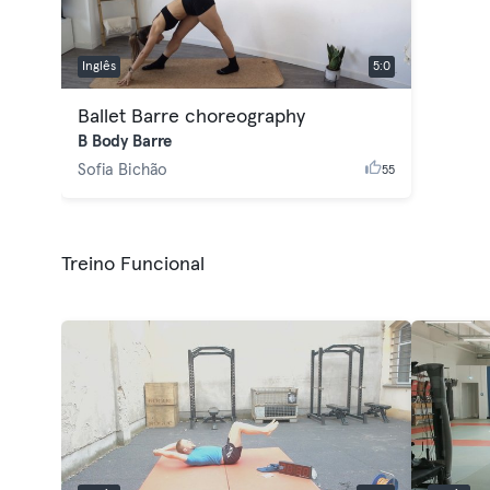
Inglês
5:0
Ballet Barre choreography
B Body Barre
Sofia Bichão
55
Treino Funcional