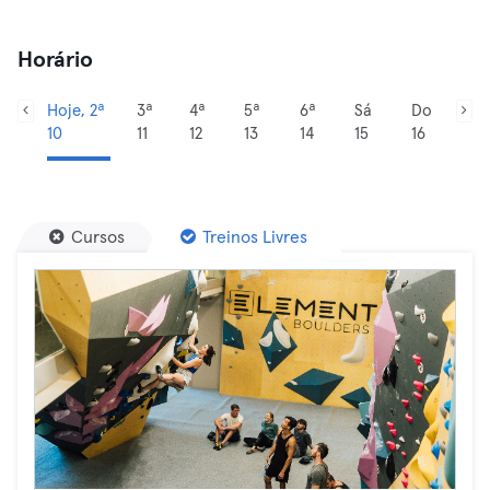
Horário
Hoje, 2ª
3ª
4ª
5ª
6ª
Sá
Do
10
11
12
13
14
15
16
Cursos
Treinos Livres