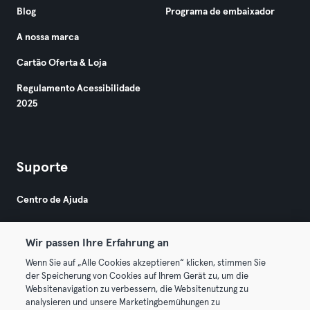
Blog
Programa de embaixador
A nossa marca
Cartão Oferta & Loja
Regulamento Acessibilidade
2025
Suporte
Centro de Ajuda
Wir passen Ihre Erfahrung an
Wenn Sie auf „Alle Cookies akzeptieren“ klicken, stimmen Sie
der Speicherung von Cookies auf Ihrem Gerät zu, um die
Websitenavigation zu verbessern, die Websitenutzung zu
© 2026 Urban Sports Group GmbH. All rights reserved.
analysieren und unsere Marketingbemühungen zu