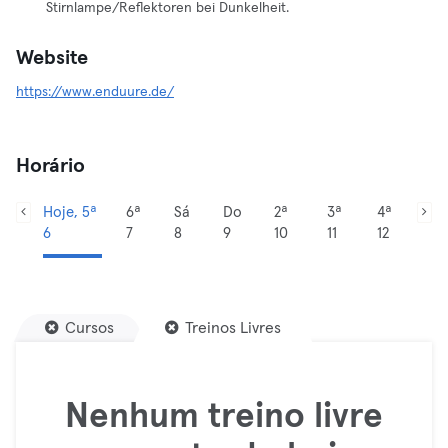
Stirnlampe/Reflektoren bei Dunkelheit.
Website
https://www.enduure.de/
Horário
Hoje, 5ª
6ª
Sá
Do
2ª
3ª
4ª
6
7
8
9
10
11
12
Cursos
Treinos Livres
Nenhum treino livre