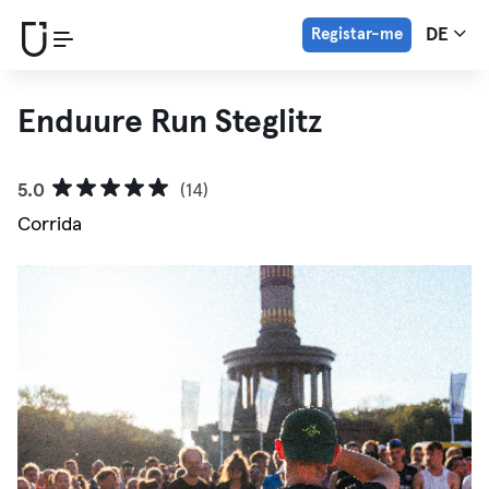
Registar-me
DE
Enduure Run Steglitz
5.0
(14)
Corrida