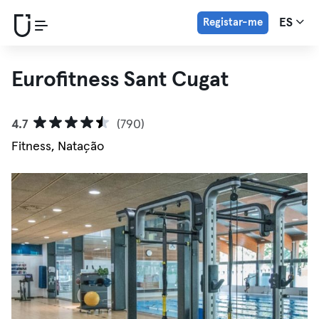
Registar-me
ES
Eurofitness Sant Cugat
4.7
(790)
Fitness, Natação