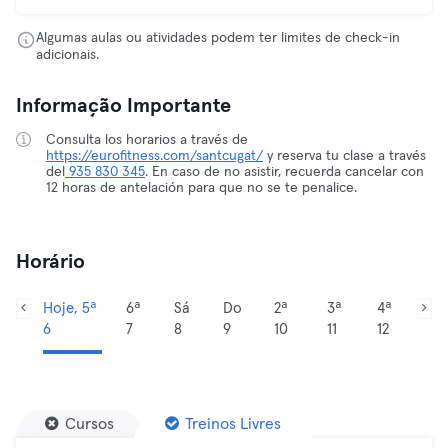
Algumas aulas ou atividades podem ter limites de check-in
adicionais.
Informação Importante
Consulta los horarios a través de
https://eurofitness.com/santcugat/
y reserva tu clase a través
del
935 830 345
. En caso de no asistir, recuerda cancelar con
12 horas de antelación para que no se te penalice.
Horário
Hoje, 5ª
6ª
Sá
Do
2ª
3ª
4ª
6
7
8
9
10
11
12
Cursos
Treinos Livres