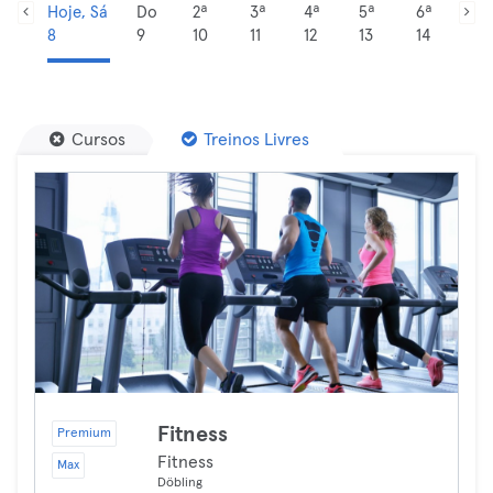
Hoje, Sá
Do
2ª
3ª
4ª
5ª
6ª
8
9
10
11
12
13
14
Cursos
Treinos Livres
Fitness
Premium
Fitness
Max
Döbling