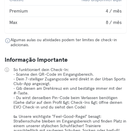
Premium
4 / mês
Max
8 / mês
Algumas aulas ou atividades podem ter limites de check-in
adicionais.
Informação Importante
So funktioniert dein Check-In:
• Scanne den QR-Code im Eingangsbereich.
• Dein 7-stelliger Zugangscode wird direkt in der Urban Sports
Club-App angezeigt.
• Gib diesen am Drehkreuz ein und bestätige immer mit der
#-Taste.
• Du wirst denselben Pin-Code beim Verlassen benötigen
(Gehe dafür auf dein Profil &gt; Check-Ins &gt; öffne deinen
EVO Check-in und du siehst den Code)
👟 Unsere wichtigste "Feel-Good-Regel" besagt:
Straßenschuhe bleiben im Eingangsbereich und finden Platz in
einem unserer stylischen Schuhfächer! Trainiere
ausschließlich mit sauberen Schuhen, Socken oder barfuß!