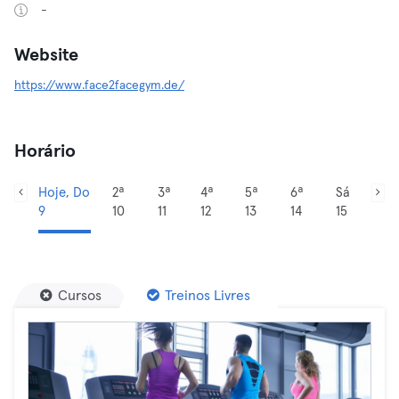
-
Website
https://www.face2facegym.de/
Horário
Hoje, Do
2ª
3ª
4ª
5ª
6ª
Sá
9
10
11
12
13
14
15
Cursos
Treinos Livres