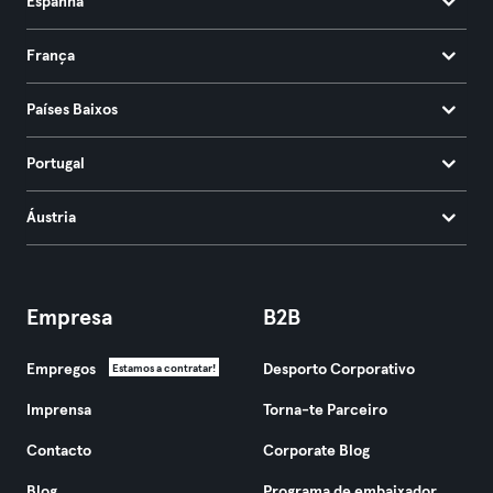
Espanha
França
Países Baixos
Portugal
Áustria
Empresa
B2B
Empregos
Desporto Corporativo
Estamos a contratar!
Imprensa
Torna-te Parceiro
Contacto
Corporate Blog
Blog
Programa de embaixador