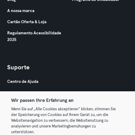
A nossa marca
Cartão Oferta & Loja
Regulamento Acessibilidade
2025
Suporte
Centro de Ajuda
Wir passen Ihre Erfahrung an
Wenn Sie auf „Alle Cookies akzeptieren“ klicken, stimmen Sie
der Speicherung von Cookies auf Ihrem Gerät zu, um die
Websitenavigation zu verbessern, die Websitenutzung zu
© 2026 Urban Sports Group GmbH. All rights reserved.
analysieren und unsere Marketingbemühungen zu
Termos & Condições
Privacidade
Imprimir
unterstützen.