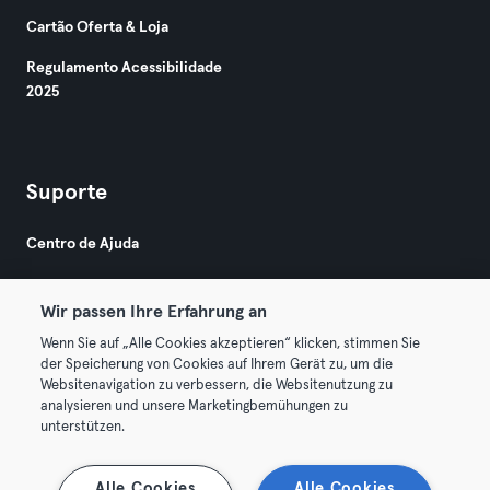
Cartão Oferta & Loja
Regulamento Acessibilidade
2025
Suporte
Centro de Ajuda
Wir passen Ihre Erfahrung an
Wenn Sie auf „Alle Cookies akzeptieren“ klicken, stimmen Sie
der Speicherung von Cookies auf Ihrem Gerät zu, um die
Websitenavigation zu verbessern, die Websitenutzung zu
© 2026 Urban Sports Group GmbH. All rights reserved.
analysieren und unsere Marketingbemühungen zu
Termos & Condições
Privacidade
Imprimir
unterstützen.
Rescindir contratos aqui
Cancelar contratos aqui
Alle Cookies
Alle Cookies