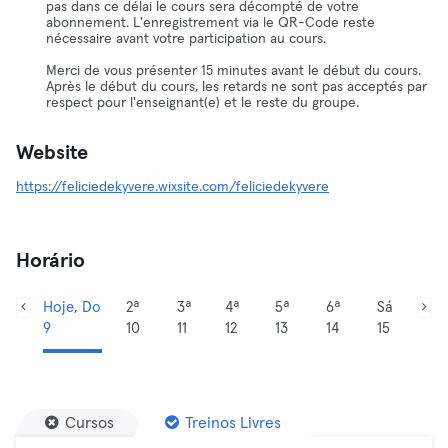
pas dans ce délai le cours sera décompté de votre
abonnement. L'enregistrement via le QR-Code reste
nécessaire avant votre participation au cours.
Merci de vous présenter 15 minutes avant le début du cours.
Après le début du cours, les retards ne sont pas acceptés par
respect pour l'enseignant(e) et le reste du groupe.
Website
https://feliciedekyvere.wixsite.com/feliciedekyvere
Horário
Hoje, Do
2ª
3ª
4ª
5ª
6ª
Sá
9
10
11
12
13
14
15
Cursos
Treinos Livres