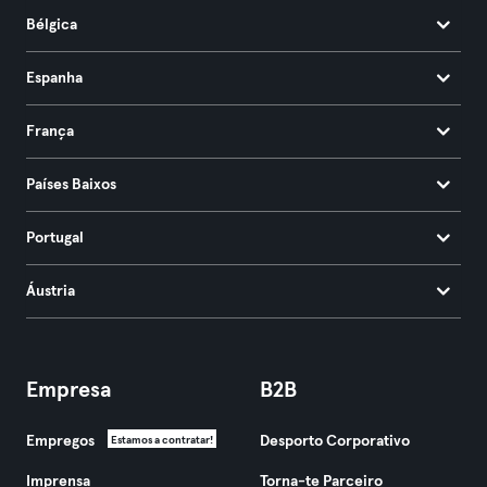
Bélgica
Espanha
França
Países Baixos
Portugal
Áustria
Empresa
B2B
Empregos
Desporto Corporativo
Estamos a contratar!
Imprensa
Torna-te Parceiro