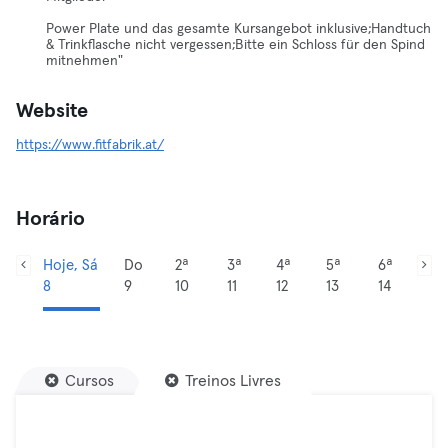
Power Plate und das gesamte Kursangebot inklusive;Handtuch
& Trinkflasche nicht vergessen;Bitte ein Schloss für den Spind
mitnehmen"
Website
https://www.fitfabrik.at/
Horário
Hoje, Sá
Do
2ª
3ª
4ª
5ª
6ª
8
9
10
11
12
13
14
Cursos
Treinos Livres