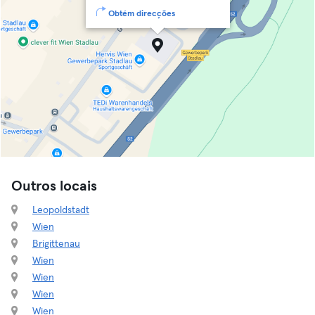
Obtém direcções
Outros locais
Leopoldstadt
Wien
Brigittenau
Wien
Wien
Wien
Wien