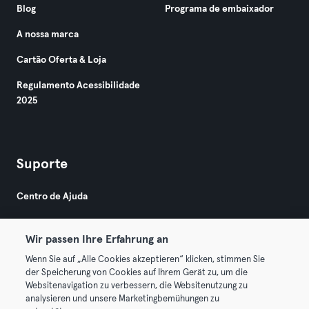
Blog
Programa de embaixador
A nossa marca
Cartão Oferta & Loja
Regulamento Acessibilidade
2025
Suporte
Centro de Ajuda
Wir passen Ihre Erfahrung an
Wenn Sie auf „Alle Cookies akzeptieren“ klicken, stimmen Sie
der Speicherung von Cookies auf Ihrem Gerät zu, um die
Websitenavigation zu verbessern, die Websitenutzung zu
© 2026 Urban Sports Group GmbH. All rights reserved.
analysieren und unsere Marketingbemühungen zu