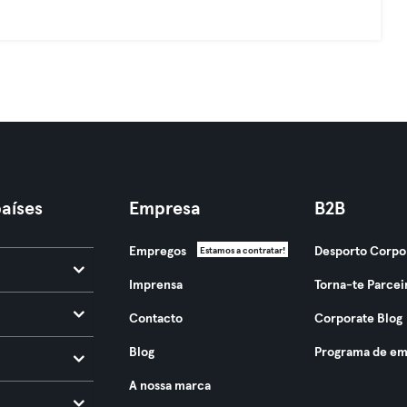
aíses
Empresa
B2B
Empregos
Desporto Corpo
Estamos a contratar!
Imprensa
Torna-te Parcei
Contacto
Corporate Blog
Blog
Programa de em
A nossa marca