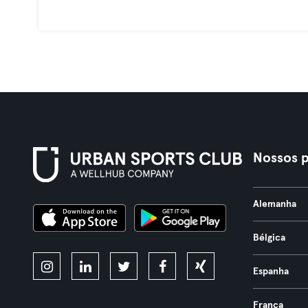
Nossos p
Alemanha
Bélgica
Espanha
França