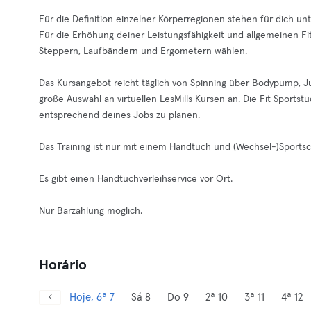
Für die Definition einzelner Körperregionen stehen für dich un
Für die Erhöhung deiner Leistungsfähigkeit und allgemeinen Fi
Steppern, Laufbändern und Ergometern wählen.
Das Kursangebot reicht täglich von Spinning über Bodypump, Jum
große Auswahl an virtuellen LesMills Kursen an. Die Fit Sportstu
entsprechend deines Jobs zu planen.
Das Training ist nur mit einem Handtuch und (Wechsel-)Sports
Es gibt einen Handtuchverleihservice vor Ort.
Nur Barzahlung möglich.
Horário
Hoje, 6ª 7
Sá 8
Do 9
2ª 10
3ª 11
4ª 12