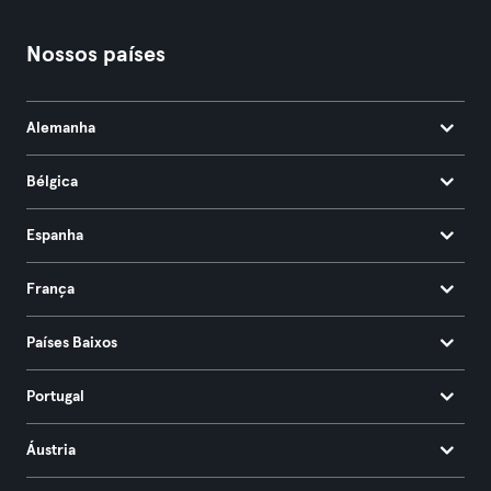
Nossos países
Alemanha
Bélgica
Espanha
França
Países Baixos
Portugal
Áustria