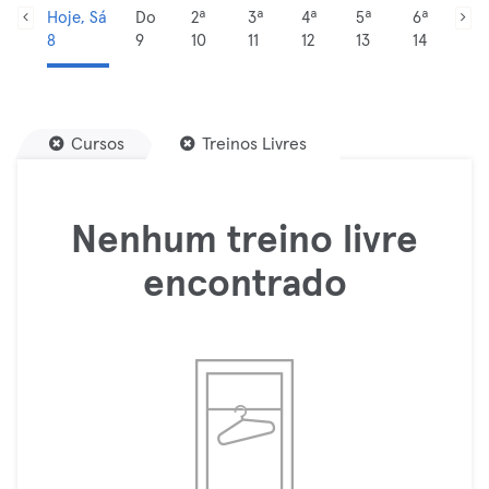
Hoje, Sá
Do
2ª
3ª
4ª
5ª
6ª
8
9
10
11
12
13
14
Cursos
Treinos Livres
Nenhum treino livre
encontrado