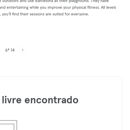
 outdoors and use Barcelona as their playground. They have
nd entertaining while you improve your physical fitness. All levels
ou'll find their sessions are suited for everyone.
6ª 14
livre encontrado