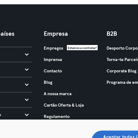
aíses
Empresa
B2B
Empregos
Desporto Corpo
Estamos a contratar!
Imprensa
Torna-te Parcei
Contacto
Corporate Blog
Blog
Programa de em
A nossa marca
Cartão Oferta & Loja
s
Regulamento
Acessibilidade 2025
Aceptar todas l