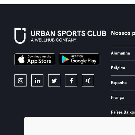
Nossos p
Alemanha
Bélgica
Espanha
França
Países Baixo
Portugal