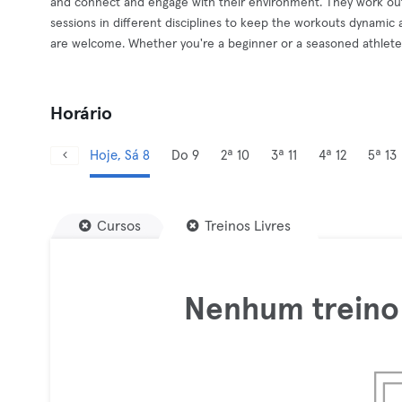
and connect and engage with their environment. They work out
sessions in different disciplines to keep the workouts dynamic a
are welcome. Whether you're a beginner or a seasoned athlete, y
Horário
Hoje, Sá 8
Do 9
2ª 10
3ª 11
4ª 12
5ª 13
Cursos
Treinos Livres
Nenhum treino 