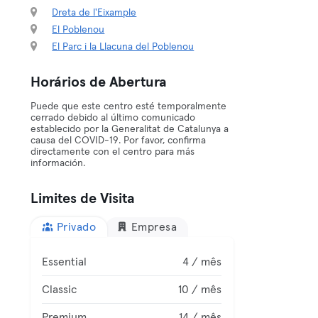
Dreta de l'Eixample
El Poblenou
El Parc i la Llacuna del Poblenou
Horários de Abertura
Puede que este centro esté temporalmente
cerrado debido al último comunicado
establecido por la Generalitat de Catalunya a
causa del COVID-19. Por favor, confirma
directamente con el centro para más
información.
Limites de Visita
Privado
Empresa
Essential
4 / mês
Classic
10 / mês
Premium
14 / mês