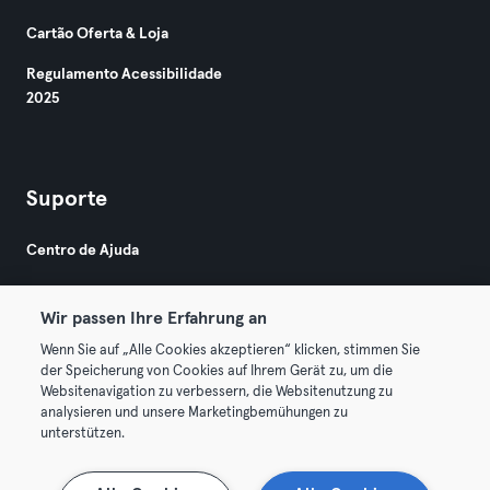
Cartão Oferta & Loja
Regulamento Acessibilidade
2025
Suporte
Centro de Ajuda
Wir passen Ihre Erfahrung an
Wenn Sie auf „Alle Cookies akzeptieren“ klicken, stimmen Sie
der Speicherung von Cookies auf Ihrem Gerät zu, um die
Websitenavigation zu verbessern, die Websitenutzung zu
© 2026 Urban Sports Group GmbH. All rights reserved.
analysieren und unsere Marketingbemühungen zu
Termos & Condições
Privacidade
Imprimir
unterstützen.
Rescindir contratos aqui
Cancelar contratos aqui