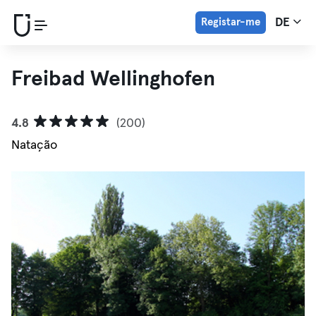
Registar-me
DE
Freibad Wellinghofen
4.8
(200)
Natação