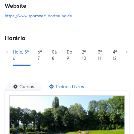
Website
https://www.sportwelt-dortmund.de
Horário
Hoje, 5ª
6ª
Sá
Do
2ª
3ª
4ª
6
7
8
9
10
11
12
Cursos
Treinos Livres