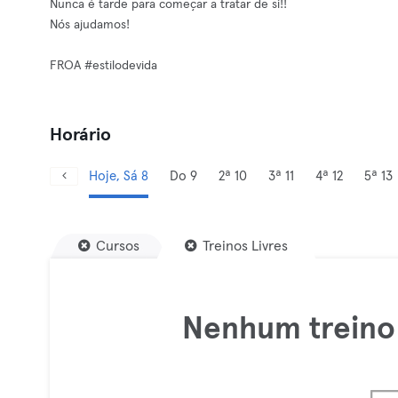
Nunca é tarde para começar a tratar de si!!
Nós ajudamos!
FROA #estilodevida
Horário
Hoje, Sá 8
Do 9
2ª 10
3ª 11
4ª 12
5ª 13
Cursos
Treinos Livres
Nenhum treino 