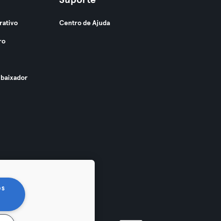
Suporte
rativo
Centro de Ajuda
ro
baixador
os