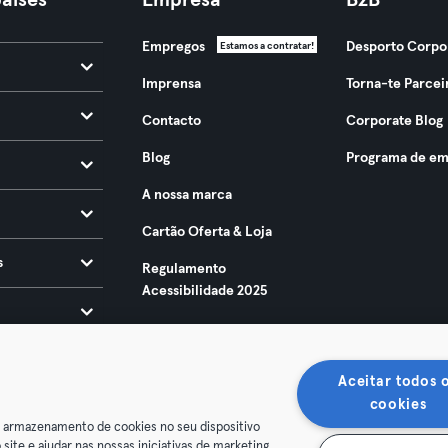
aíses
Empresa
B2B
Empregos
Desporto Corpo
Estamos a contratar!
Imprensa
Torna-te Parcei
Contacto
Corporate Blog
Blog
Programa de em
A nossa marca
Cartão Oferta & Loja
s
Regulamento
Acessibilidade 2025
Aceitar todos 
cookies
o armazenamento de cookies no seu dispositivo
 site e ajudar nas nossas iniciativas de marketing.