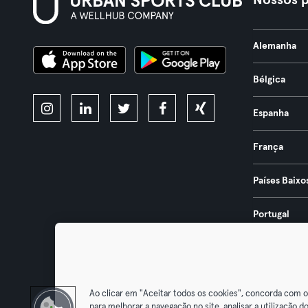
Nossos p
Alemanha
Bélgica
Espanha
França
Países Baixo
Portugal
Áustria
Ao clicar em "Aceitar todos os cookies", concorda com 
para melhorar a navegação no site, analisar a utilização do