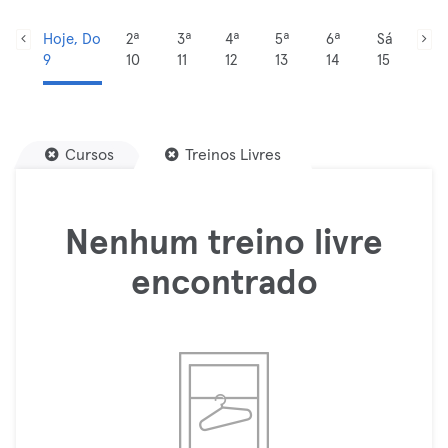
Hoje, Do
2ª
3ª
4ª
5ª
6ª
Sá
9
10
11
12
13
14
15
Cursos
Treinos Livres
Nenhum treino livre
encontrado