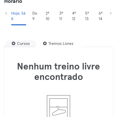
Horário
Hoje, Sá
Do
2ª
3ª
4ª
5ª
6ª
8
9
10
11
12
13
14
Cursos
Treinos Livres
Nenhum treino livre
encontrado