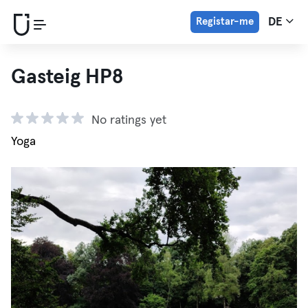
Registar-me
DE
Gasteig HP8
No ratings yet
Yoga