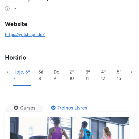
-
Website
https://getshape.de/
Horário
Hoje, 6ª
Sá
Do
2ª
3ª
4ª
5ª
7
8
9
10
11
12
13
Cursos
Treinos Livres