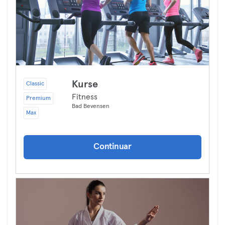
Kurse
Classic
Fitness
Premium
Bad Bevensen
Max
Continuar