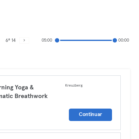
6ª 14
05:00
00:00
Kreuzberg
ning Yoga &
atic Breathwork
a
Continuar