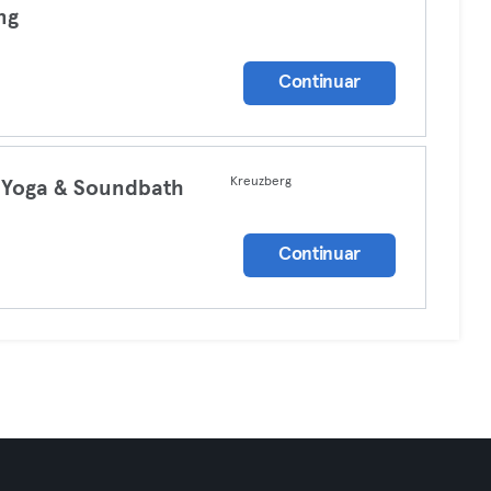
ng
a
Continuar
Kreuzberg
 Yoga & Soundbath
a
Continuar