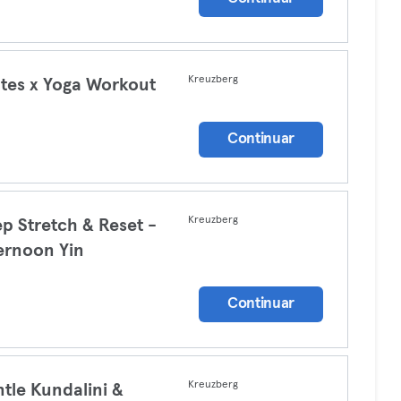
Kreuzberg
ates x Yoga Workout
a
Continuar
Kreuzberg
p Stretch & Reset -
ernoon Yin
a
Continuar
Kreuzberg
tle Kundalini &